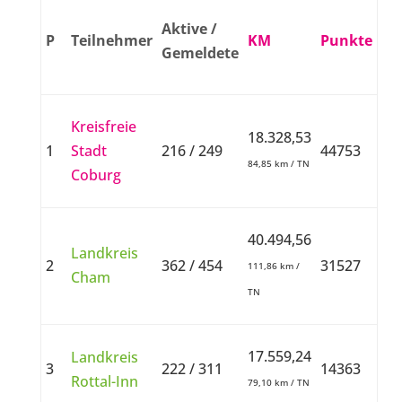
Aktive /
P
Teilnehmer
KM
Punkte
Gemeldete
Kreisfreie
18.328,53
1
Stadt
216 / 249
44753
84,85 km / TN
Coburg
40.494,56
Landkreis
2
362 / 454
31527
111,86 km /
Cham
TN
17.559,24
Landkreis
3
222 / 311
14363
Rottal-Inn
79,10 km / TN