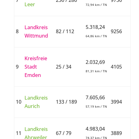
7
230 / 286
9730
Leer
72,94 km / TN
5.318,24
Landkreis
8
82 / 112
9256
Wittmund
64,86 km / TN
Kreisfreie
2.032,69
9
Stadt
25 / 34
4105
81,31 km / TN
Emden
7.605,66
Landkreis
10
133 / 189
3994
Aurich
57,19 km / TN
4.983,04
Landkreis
11
67 / 79
3889
Ahrweiler
74,37 km / TN