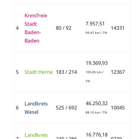
Kreisfreie
7.957,51
Stadt
4
80 / 92
14331
Baden-
99,47 km / TN
Baden
19.369,93
5
Stadt Herne
183 / 214
12367
105,85 km /
TN
46.250,32
Landkreis
6
525 / 692
10045
Wesel
88,10 km / TN
16.776,18
Landkreis