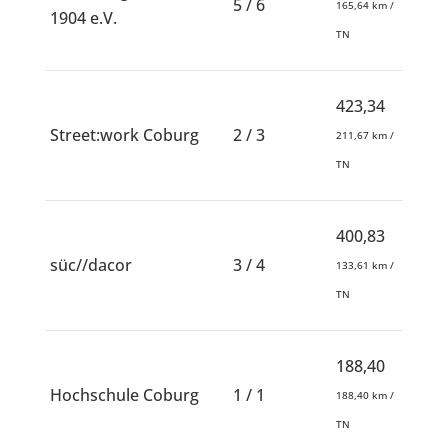
5 / 6
165,64 km /
1904 e.V.
TN
423,34
Street:work Coburg
2 / 3
211,67 km /
TN
400,83
süc//dacor
3 / 4
133,61 km /
TN
188,40
Hochschule Coburg
1 / 1
188,40 km /
TN