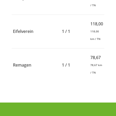
/ TN
118,00
Eifelverein
1 / 1
118,00
km / TN
78,67
Remagen
1 / 1
78,67 km
/ TN