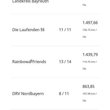
Landkreis Bayreuth
TN
1.497,66
Die Laufenden §§
11 / 11
136,15 km /
TN
1.439,79
Rainbow🌈Friends
13 / 14
110,75 km /
TN
863,85
DRV Nordbayern
8 / 11
107,98 km /
TN