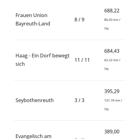
688,22
Frauen Union
8 / 9
86,03 km /
Bayreuth-Land
TN
684,43
Haag - Ein Dorf bewegt
11 / 11
62,22 km /
sich
TN
395,29
Seybothenreuth
3 / 3
131,76 km /
TN
389,00
Evangelisch am