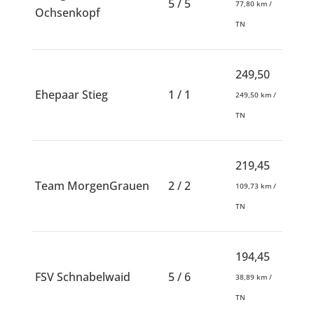
5 / 5
77,80 km /
Ochsenkopf
TN
249,50
Ehepaar Stieg
1 / 1
249,50 km /
TN
219,45
Team MorgenGrauen
2 / 2
109,73 km /
TN
194,45
FSV Schnabelwaid
5 / 6
38,89 km /
TN