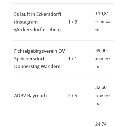
110,81
Es läuft in Eckersdorf!
(Instagram
1 / 3
110,81 km /
@eckersdorf.erleben)
TN
39,00
Fichtelgebirgsverein OV
Speichersdorf
1 / 1
39,00 km /
Donnerstag Wanderer
TN
32,60
ADBV Bayreuth
2 / 5
16,30 km /
TN
24,74