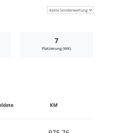
7
Platzierung (WK)
eldete
KM
975,76