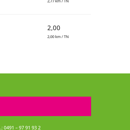
2,77 km / TN
2,00
2,00 km / TN
l.: 0491 – 97 91 93 2