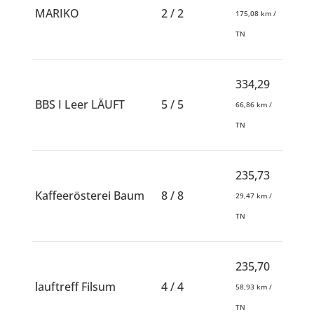
MARIKO
2 / 2
175,08 km /
TN
334,29
BBS I Leer LÄUFT
5 / 5
66,86 km /
TN
235,73
Kaffeerösterei Baum
8 / 8
29,47 km /
TN
235,70
lauftreff Filsum
4 / 4
58,93 km /
TN