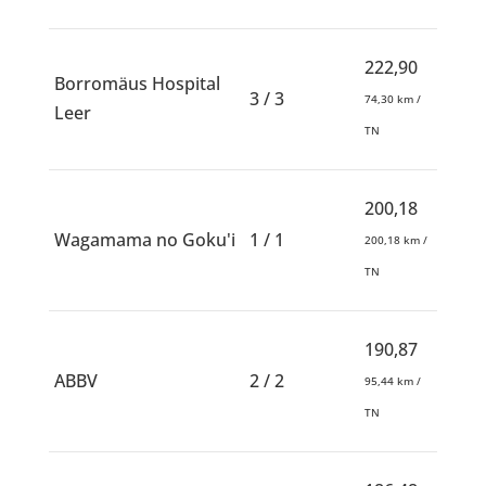
222,90
Borromäus Hospital
3 / 3
74,30 km /
Leer
TN
200,18
Wagamama no Goku'i
1 / 1
200,18 km /
TN
190,87
ABBV
2 / 2
95,44 km /
TN