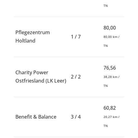
TN
80,00
Pflegezentrum
1 / 7
80,00 km /
Holtland
TN
76,56
Charity Power
2 / 2
38,28 km /
Ostfriesland (LK Leer)
TN
60,82
Benefit & Balance
3 / 4
20,27 km /
TN