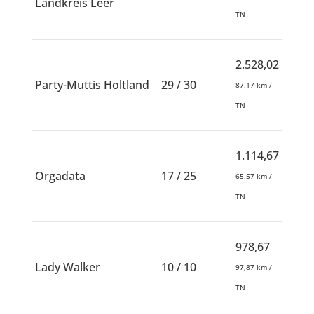
Landkreis Leer
TN
2.528,02
Party-Muttis Holtland
29 / 30
87,17 km /
TN
1.114,67
Orgadata
17 / 25
65,57 km /
TN
978,67
Lady Walker
10 / 10
97,87 km /
TN