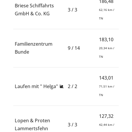
186,48
Briese Schiffahrts
3 / 3
62,16 km /
GmbH & Co. KG
TN
183,10
Familienzentrum
9 / 14
20,34 km /
Bunde
TN
143,01
Laufen mit " Helga" 🐌
2 / 2
71,51 km /
TN
127,32
Lopen & Proten
3 / 3
42,44 km /
Lammertsfehn