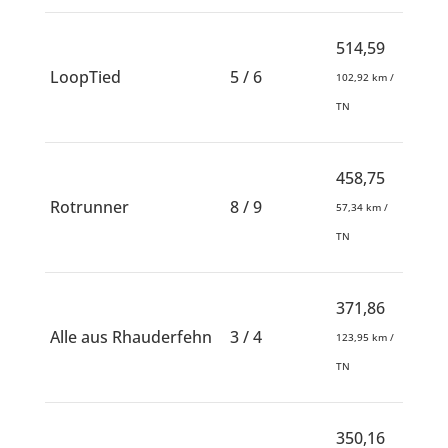
514,59
LoopTied
5 / 6
102,92 km /
TN
458,75
Rotrunner
8 / 9
57,34 km /
TN
371,86
Alle aus Rhauderfehn
3 / 4
123,95 km /
TN
350,16