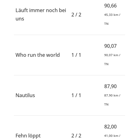
90,66
Läuft immer noch bei
2 / 2
45,33 km /
uns
TN
90,07
Who run the world
1 / 1
90,07 km /
TN
87,90
Nautilus
1 / 1
87,90 km /
TN
82,00
Fehn löppt
2 / 2
41,00 km /