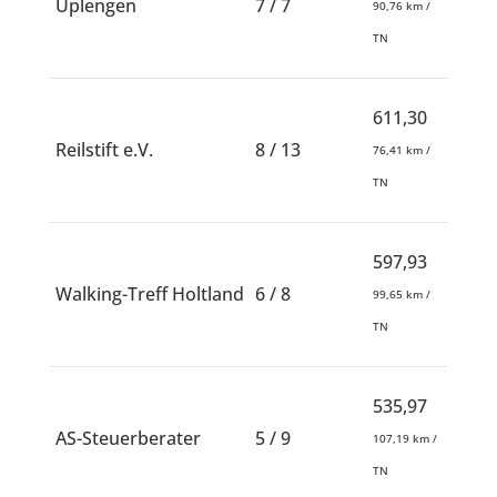
Uplengen
7 / 7
90,76 km /
TN
611,30
Reilstift e.V.
8 / 13
76,41 km /
TN
597,93
Walking-Treff Holtland
6 / 8
99,65 km /
TN
535,97
AS-Steuerberater
5 / 9
107,19 km /
TN