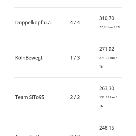
310,70
Doppelkopf u.a.
4 / 4
77,68 km / TN
271,92
KölnBewegt
1 / 3
271,92 km /
TN
263,30
Team SiTo95
2 / 2
131,65 km /
TN
248,15