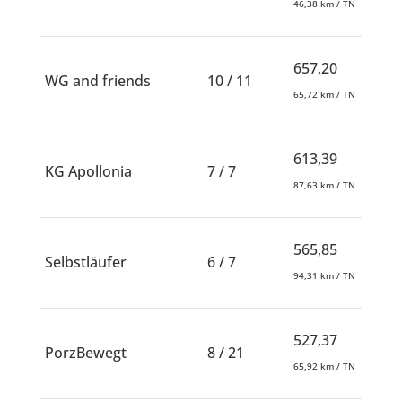
46,38 km / TN
657,20
WG and friends
10 / 11
65,72 km / TN
613,39
KG Apollonia
7 / 7
87,63 km / TN
565,85
Selbstläufer
6 / 7
94,31 km / TN
527,37
PorzBewegt
8 / 21
65,92 km / TN