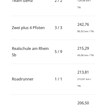
Team GeHa
2 / 2
124,08 km /
TN
242,76
Zwei plus 4 Pfoten
3 / 3
80,92 km / TN
215,29
Realschule am Rhein
5 / 9
5b
43,06 km / TN
213,81
Roadrunner
1 / 1
213,81 km /
TN
206,50