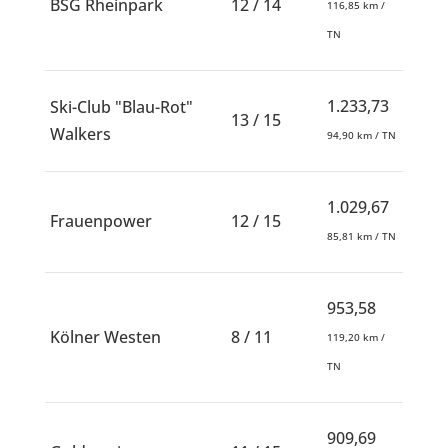
BSG Rheinpark
12 / 14
116,85 km /
TN
1.233,73
Ski-Club "Blau-Rot"
13 / 15
Walkers
94,90 km / TN
1.029,67
Frauenpower
12 / 15
85,81 km / TN
953,58
Kölner Westen
8 / 11
119,20 km /
TN
909,69