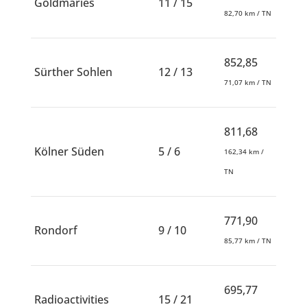
Goldmaries
11 / 15
82,70 km / TN
852,85
Sürther Sohlen
12 / 13
71,07 km / TN
811,68
Kölner Süden
5 / 6
162,34 km /
TN
771,90
Rondorf
9 / 10
85,77 km / TN
695,77
Radioactivities
15 / 21