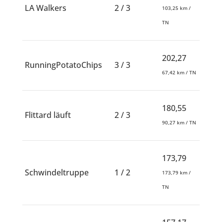
LA Walkers
2 / 3
103,25 km /
TN
202,27
RunningPotatoChips
3 / 3
67,42 km / TN
180,55
Flittard läuft
2 / 3
90,27 km / TN
173,79
Schwindeltruppe
1 / 2
173,79 km /
TN