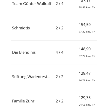
157,17
Team Günter Wallraff
2 / 4
78,59 km / TN
154,59
Schmidtis
2 / 2
77,30 km / TN
148,90
Die Blendinis
4 / 4
37,22 km / TN
129,47
Stiftung Wadentest...
2 / 2
64,73 km / TN
129,35
Familie Zuhr
2 / 2
64,68 km / TN