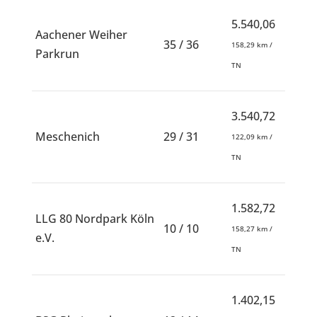
5.540,06
Aachener Weiher
35 / 36
158,29 km /
Parkrun
TN
3.540,72
Meschenich
29 / 31
122,09 km /
TN
1.582,72
LLG 80 Nordpark Köln
10 / 10
158,27 km /
e.V.
TN
1.402,15