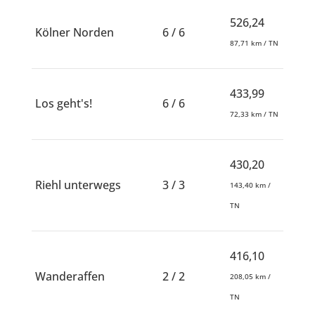
526,24
Kölner Norden
6 / 6
87,71 km / TN
433,99
Los geht's!
6 / 6
72,33 km / TN
430,20
Riehl unterwegs
3 / 3
143,40 km /
TN
416,10
Wanderaffen
2 / 2
208,05 km /
TN